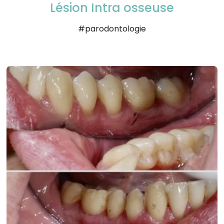
Lésion Intra osseuse
#parodontologie