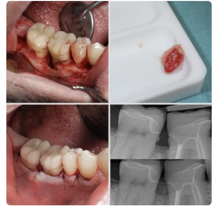
ndodontie
Chirurgie
Esthétique