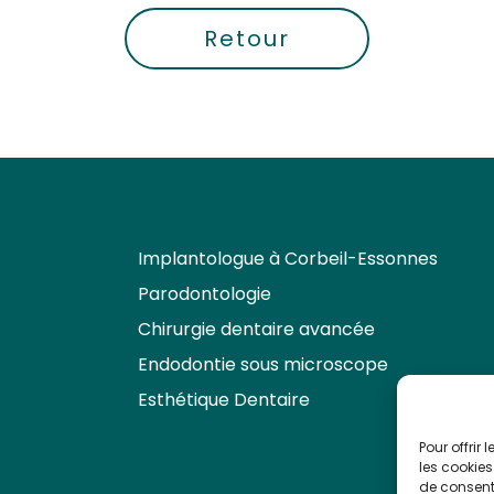
Retour
Implantologue à Corbeil-Essonnes
Parodontologie
Chirurgie dentaire avancée
Endodontie sous microscope
Esthétique Dentaire
Sinus Lift
Endodontie prémolaire 3 canaux
Greffe Conjonctif de renfort
Onlay
Pour offrir
les cookies
de consenti
#chirurgie