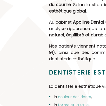
du sourire
. Selon la situa
esthétique global
.
Au cabinet
Apolline Dental
analyse rigoureuse de la de
naturel, équilibré et durabl
Nos patients viennent n
91)
, ainsi que des commu
dentisterie esthétique.
DENTISTERIE ES
La dentisterie esthétique vi
la
couleur des dents
,
la
forme et la taille
,