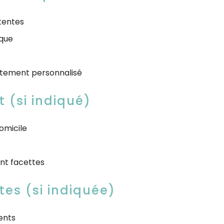
ttentes
ique
aitement personnalisé
t (si indiqué)
omicile
ant facettes
tes (si indiquée)
ents