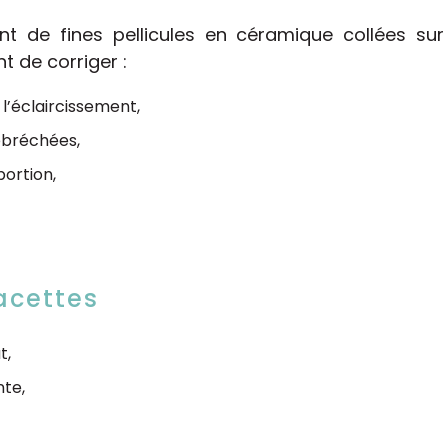
t de fines pellicules en céramique collées sur
t de corriger :
l’éclaircissement,
ébréchées,
ortion,
acettes
t,
nte,