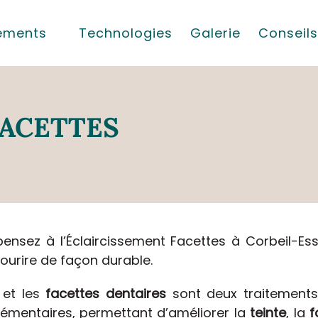
tements
Technologies
Galerie
Conseils
FACETTES
pensez à l’Éclaircissement Facettes à Corbeil-Es
sourire de façon durable.
et les
facettes dentaires
sont deux traitement
émentaires, permettant d’améliorer la
teinte
, la
f