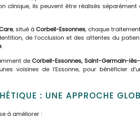
tion clinique, ils peuvent être réalisés séparémen
 Care
, situé à
Corbeil-Essonnes
, chaque traitemen
ntition, de l’occlusion et des attentes du patient
e
.
otamment de
Corbeil-Essonnes, Saint-Germain-lès-C
nes voisines de l’Essonne, pour bénéficier d’
THÉTIQUE : UNE APPROCHE GLO
se à améliorer :