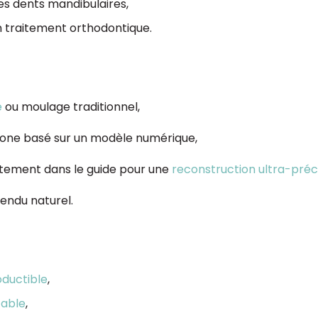
es dents mandibulaires,
n traitement orthodontique.
e
ou moulage traditionnel,
licone basé sur un modèle numérique,
ctement dans le guide pour une
reconstruction ultra-préc
rendu naturel.
oductible
,
table
,