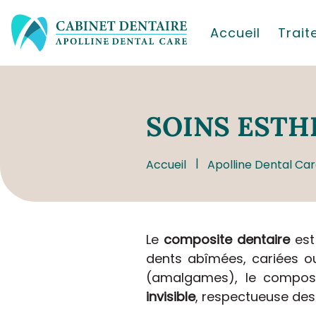
Accueil
Trai
SOINS
ESTH
Accueil
Apolline Dental Car
Le
composite dentaire
est 
dents abîmées, cariées o
(amalgames), le composi
invisible
, respectueuse des 