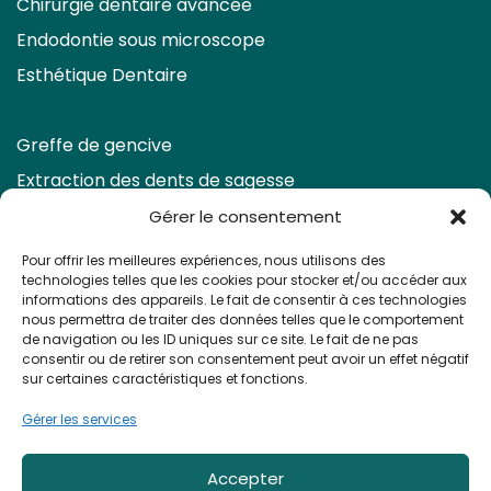
Chirurgie dentaire avancée
Endodontie sous microscope
Esthétique Dentaire
Greffe de gencive
Extraction des dents de sagesse
Eclaircissement & Facettes
Gérer le consentement
Retraitement endodontique
Pour offrir les meilleures expériences, nous utilisons des
technologies telles que les cookies pour stocker et/ou accéder aux
Prendre rendez-vous
informations des appareils. Le fait de consentir à ces technologies
nous permettra de traiter des données telles que le comportement
de navigation ou les ID uniques sur ce site. Le fait de ne pas
consentir ou de retirer son consentement peut avoir un effet négatif
sur certaines caractéristiques et fonctions.
Gérer les services
Apolline Dental Care ©
2026 - Tous droits réservés
Accepter