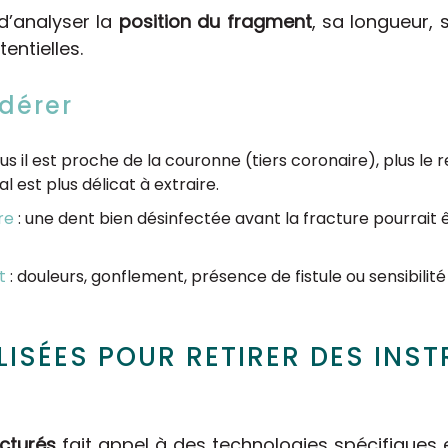
’analyser la
position du fragment
, sa longueur, 
entielles.
dérer
lus il est proche de la couronne (tiers coronaire), plus le r
 est plus délicat à extraire.
re
: une dent bien désinfectée avant la fracture pourrait ê
t
: douleurs, gonflement, présence de fistule ou sensibilité
LISÉES POUR RETIRER DES INS
acturés
fait appel à des technologies spécifiques