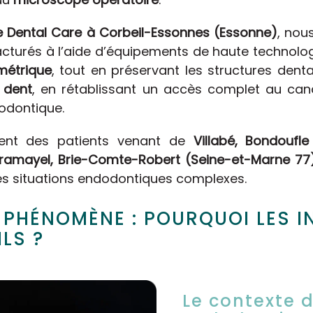
ne Dental Care à Corbeil-Essonnes (Essonne)
, nou
racturés à l’aide d’équipements de haute technolog
métrique
, tout en préservant les structures dent
 dent
, en rétablissant un accès complet au canal
odontique.
ment des patients venant de
Villabé, Bondoufle
ramayel, Brie-Comte-Robert (Seine-et-Marne 77
es situations endodontiques complexes.
 PHÉNOMÈNE : POURQUOI LES 
LS ?
Le contexte 