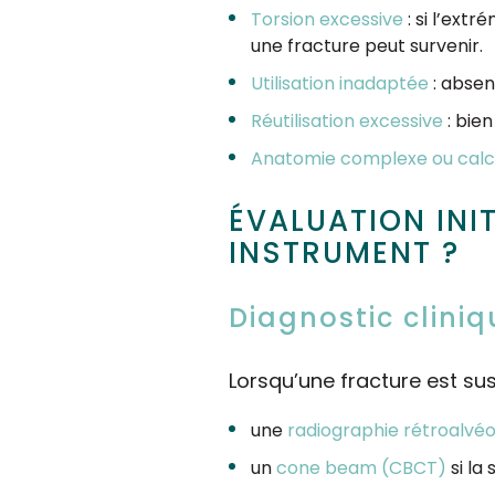
Torsion excessive
: si l’ext
une fracture peut survenir.
Utilisation inadaptée
: absen
Réutilisation excessive
: bien
Anatomie complexe ou calci
ÉVALUATION INIT
INSTRUMENT ?
Diagnostic clini
Lorsqu’une fracture est sus
une
radiographie rétroalvéo
un
cone beam (CBCT)
si la 