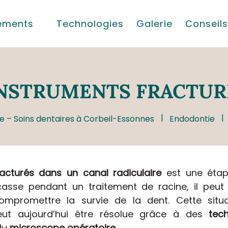
tements
Technologies
Galerie
Conseils
NSTRUMENTS FRACTUR
e – Soins dentaires à Corbeil-Essonnes
Endodontie
fracturés dans un canal radiculaire
est une étape
casse pendant un traitement de racine, il peut
mpromettre la survie de la dent. Cette situa
 peut aujourd’hui être résolue grâce à des
tec
 du
microscope opératoire
.