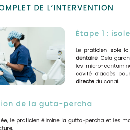
MPLET DE L’INTERVENTION
Étape 1 : iso
Le praticien isole l
dentaire
. Cela garan
les micro-contaminat
cavité d’accès pou
directe
du canal.
ation de la guta-percha
rée, le praticien élimine la gutta-percha et les m
cture.