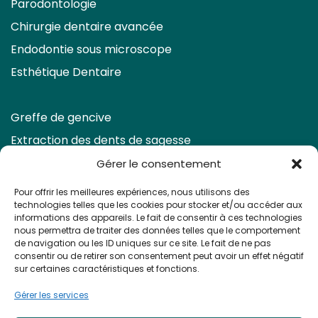
Parodontologie
Chirurgie dentaire avancée
Endodontie sous microscope
Esthétique Dentaire
Greffe de gencive
Extraction des dents de sagesse
Eclaircissement & Facettes
Gérer le consentement
Retraitement endodontique
Pour offrir les meilleures expériences, nous utilisons des
technologies telles que les cookies pour stocker et/ou accéder aux
Prendre rendez-vous
informations des appareils. Le fait de consentir à ces technologies
nous permettra de traiter des données telles que le comportement
de navigation ou les ID uniques sur ce site. Le fait de ne pas
consentir ou de retirer son consentement peut avoir un effet négatif
sur certaines caractéristiques et fonctions.
Gérer les services
Apolline Dental Care ©