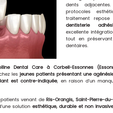
dents adjacentes.
protocoles esthét
traitement repose
dentisterie adhés
excellente intégratio
tout en préservan
dentaires.
olline Dental Care à Corbeil-Essonnes (Esson
 chez les
jeunes patients présentant une agénési
ant est contre-indiquée
, en raison d’un manqu
s patients venant de
Ris-Orangis, Saint-Pierre-du-
d’une solution
esthétique, durable et non invasiv