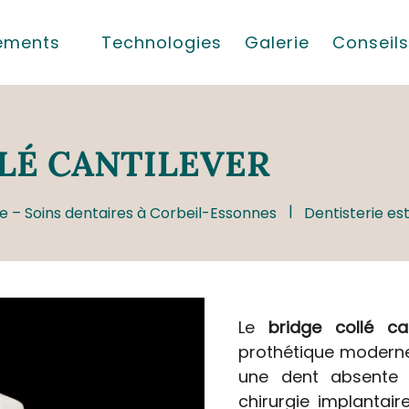
tements
Technologies
Galerie
Conseils
LÉ CANTILEVER
e – Soins dentaires à Corbeil-Essonnes
Dentisterie es
Le
bridge collé can
prothétique modern
une dent absente 
chirurgie implantaire