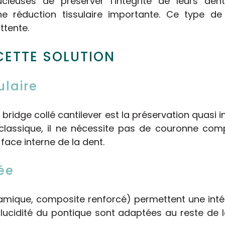
cieuses de préserver l’intégrité de leurs dents
ne réduction tissulaire importante. Ce type de
ttente.
CETTE SOLUTION
ulaire
bridge collé cantilever est la préservation quasi i
classique, il ne nécessite pas de couronne com
 face interne de la dent.
ée
ramique, composite renforcé) permettent une intégr
nslucidité du pontique sont adaptées au reste de 