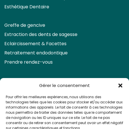
Esthétique Dentaire
Greffe de gencive
Extraction des dents de sagesse
Eclaircissement & Facettes
Retraitement endodontique
Prendre rendez-vous
Gérer le consentement
Pour offrir les meilleures expériences, nous utilisons des
technologies telles que les cookies pour stocker et/ou accéder aux
Vous avez utilisé tous les affichages de
informations des appareils. Le fait de consentir à ces technologies
widget inclus dans le forfait gratuit.
nous permettra de traiter des données telles que le comportement
Consultez nos plans d'abonnement ! >>
de navigation ou les ID uniques sur ce site. Le fait de ne pas
consentir ou de retirer son consentement peut avoir un effet négatif
sur certaines caractéristiques et fonctions.