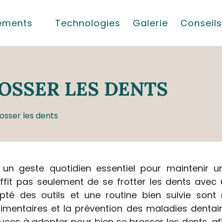
tements
Technologies
Galerie
Conseils
OSSER LES DENTS
sser les dents
 un geste quotidien essentiel pour maintenir
suffit pas seulement de se frotter les dents ave
pté des outils et une routine bien suivie sont 
alimentaires et la prévention des maladies dentaire
tuces à adopter pour bien se brosser les dents, af