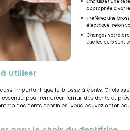
Choisissez une tête
appropriée à votr
Préférez une bross
électrique, selon v
Changez votre bros
que les poils sont u
à utiliser
 aussi important que la brosse à dents. Choisissez
t essentiel pour renforcer l’émail des dents et préve
comme des dents sensibles, vous pouvez opter pour
er pour le choix du dentifrice