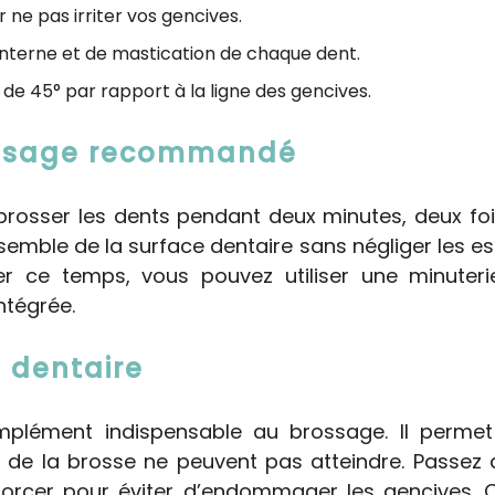
 ne pas irriter vos gencives.
 interne et de mastication de chaque dent.
e de 45° par rapport à la ligne des gencives.
ossage recommandé
rosser les dents pendant deux minutes, deux foi
semble de la surface dentaire sans négliger les es
er ce temps, vous pouvez utiliser une minuter
ntégrée.
il dentaire
omplément indispensable au brossage. Il perme
ls de la brosse ne peuvent pas atteindre. Passez d
orcer pour éviter d’endommager les gencives. Ce