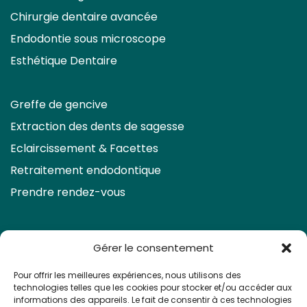
Chirurgie dentaire avancée
Endodontie sous microscope
Esthétique Dentaire
Greffe de gencive
Extraction des dents de sagesse
Eclaircissement & Facettes
Retraitement endodontique
Prendre rendez-vous
Gérer le consentement
Pour offrir les meilleures expériences, nous utilisons des
technologies telles que les cookies pour stocker et/ou accéder aux
Vous avez utilisé tous les affichages de
informations des appareils. Le fait de consentir à ces technologies
widget inclus dans le forfait gratuit.