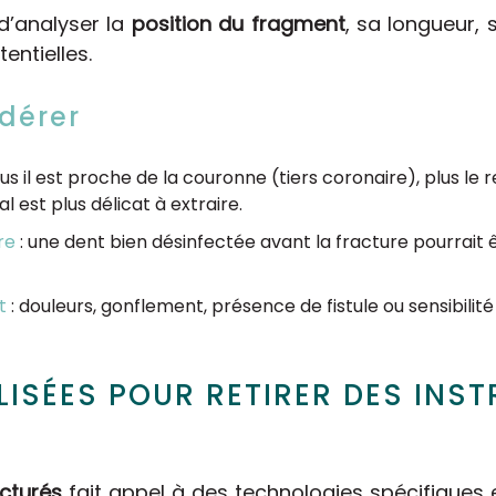
’analyser la
position du fragment
, sa longueur, 
entielles.
dérer
lus il est proche de la couronne (tiers coronaire), plus le r
 est plus délicat à extraire.
re
: une dent bien désinfectée avant la fracture pourrait ê
t
: douleurs, gonflement, présence de fistule ou sensibilité
LISÉES POUR RETIRER DES INS
acturés
fait appel à des technologies spécifiques