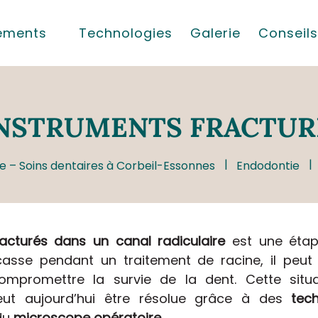
tements
Technologies
Galerie
Conseils
NSTRUMENTS FRACTUR
e – Soins dentaires à Corbeil-Essonnes
Endodontie
fracturés dans un canal radiculaire
est une étape
casse pendant un traitement de racine, il peut
mpromettre la survie de la dent. Cette situa
 peut aujourd’hui être résolue grâce à des
tec
 du
microscope opératoire
.