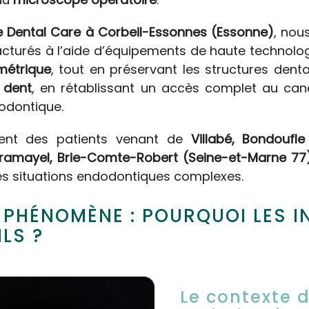
ne Dental Care à Corbeil-Essonnes (Essonne)
, nou
racturés à l’aide d’équipements de haute technolog
métrique
, tout en préservant les structures dent
 dent
, en rétablissant un accès complet au canal
odontique.
ment des patients venant de
Villabé, Bondoufle
ramayel, Brie-Comte-Robert (Seine-et-Marne 77
es situations endodontiques complexes.
 PHÉNOMÈNE : POURQUOI LES 
LS ?
Le contexte 