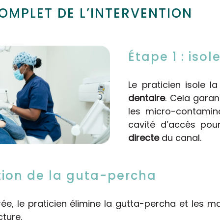
MPLET DE L’INTERVENTION
Étape 1 : iso
Le praticien isole l
dentaire
. Cela garan
les micro-contaminat
cavité d’accès pou
directe
du canal.
ation de la guta-percha
rée, le praticien élimine la gutta-percha et les m
cture.