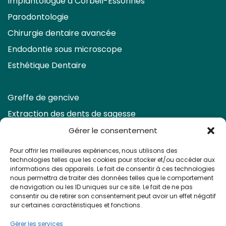
Implantologue à Corbeil-Essonnes
Parodontologie
Chirurgie dentaire avancée
Endodontie sous microscope
Esthétique Dentaire
Greffe de gencive
Extraction des dents de sagesse
Eclaircissement & Facettes
Gérer le consentement
Retraitement endodontique
Pour offrir les meilleures expériences, nous utilisons des
technologies telles que les cookies pour stocker et/ou accéder aux
Prendre rendez-vous
informations des appareils. Le fait de consentir à ces technologies
nous permettra de traiter des données telles que le comportement
de navigation ou les ID uniques sur ce site. Le fait de ne pas
consentir ou de retirer son consentement peut avoir un effet négatif
sur certaines caractéristiques et fonctions.
Gérer les services