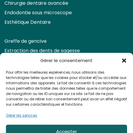
Chirurgie dentaire avancée
Endodontie sous microscope
Esthétique Dentaire
Greffe de gencive
Extraction des dents de sagesse
Eclaircissement & Facettes
Gérer le consentement
Retraitement endodontique
Pour offrir les meilleures expériences, nous utilisons des
technologies telles que les cookies pour stocker et/ou accéder aux
Prendre rendez-vous
informations des appareils. Le fait de consentir à ces technologies
nous permettra de traiter des données telles que le comportement
de navigation ou les ID uniques sur ce site. Le fait de ne pas
consentir ou de retirer son consentement peut avoir un effet négatif
sur certaines caractéristiques et fonctions.
Gérer les services
Apolline Dental Care ©
2026 - Tous droits réservés
Accepter