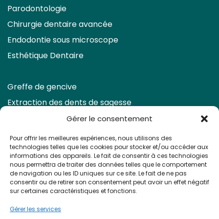
Parodontologie
Chirurgie dentaire avancée
Endodontie sous microscope
Esthétique Dentaire
Greffe de gencive
Extraction des dents de sagesse
Eclaircissement & Facettes
Gérer le consentement
Retraitement endodontique
Pour offrir les meilleures expériences, nous utilisons des
technologies telles que les cookies pour stocker et/ou accéder aux
Prendre rendez-vous
informations des appareils. Le fait de consentir à ces technologies
nous permettra de traiter des données telles que le comportement
de navigation ou les ID uniques sur ce site. Le fait de ne pas
consentir ou de retirer son consentement peut avoir un effet négatif
sur certaines caractéristiques et fonctions.
Gérer les services